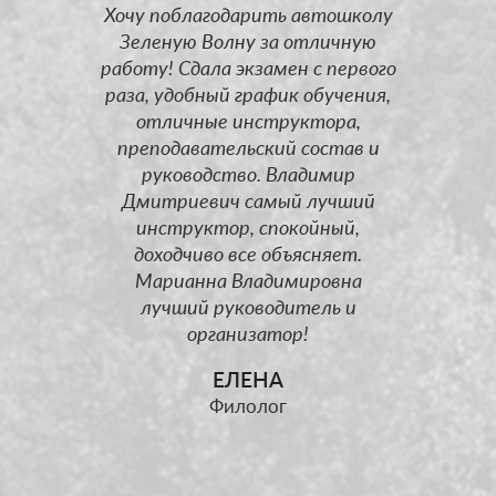
очется
Хочу поблагодарить автошколу
Являюсь 
весь
Зеленую Волну за отличную
волны. Сра
ллектив
работу! Сдала экзамен с первого
легко, 
волна" за
раза, удобный график обучения,
молодой.
права! В
отличные инструктора,
превос
 лучшего
преподавательский состав и
понятно. 
ждению -
руководство. Владимир
Владим
ьевича:
Дмитриевич самый лучший
Спокойно,
ерпение,
инструктор, спокойный,
повысив
 к каждому
доходчиво все объясняет.
снова и
Марианна Владимировна
терпение
!!! Всем,
лучший руководитель и
новые с
о хочет
организатор!
Резул
 водить, а
застав
ЕЛЕНА
комендую
первого р
Филолог
 волна".
ГАИ и пло
отличные
экзамен
трукторы и
приятел
тель -
данной 