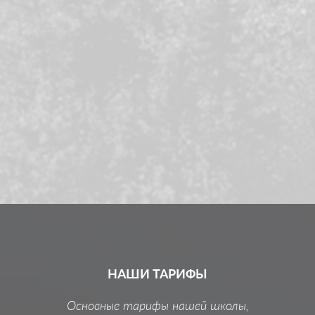
овна!!!
тот, к
действите
ездить
ram
учиться
«З
НАТ
Работник 
НАШИ ТАРИФЫ
Основные тарифы нашей школы,